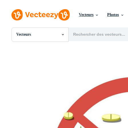
Vecteurs
Photos
Vecteurs
Toutes Images
Photos
PNGs
PSDs
SVGs
Modèles
Vecteurs
Vidéos
Motion graphics
Images Éditoriales
Événements Éditoriaux