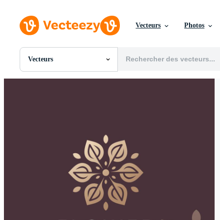
Vecteurs
Photos
Vecteurs
Toutes Images
Photos
PNGs
PSDs
SVGs
Modèles
Vecteurs
Vidéos
Motion graphics
Images Éditoriales
Événements Éditoriaux