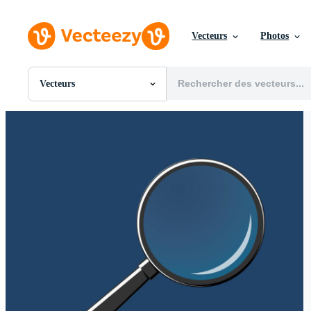
Vecteurs
Photos
Vecteurs
Toutes Images
Photos
PNGs
PSDs
SVGs
Modèles
Vecteurs
Vidéos
Motion graphics
Images Éditoriales
Événements Éditoriaux