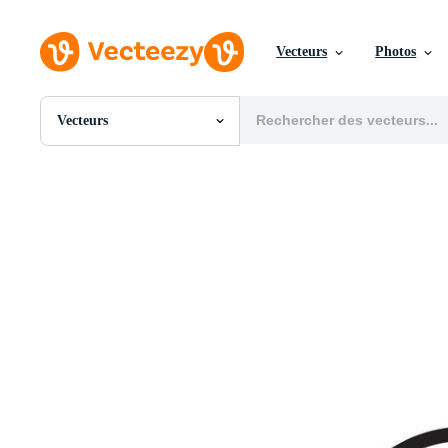
Vecteurs
Photos
Vecteurs
Toutes Images
Photos
PNGs
PSDs
SVGs
Modèles
Vecteurs
Vidéos
Motion graphics
Images Éditoriales
Événements Éditoriaux