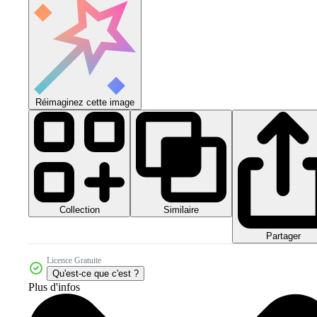
Réimaginez cette image
Collection
Similaire
Partager
Licence Gratuite
Qu'est-ce que c'est ?
Plus d'infos