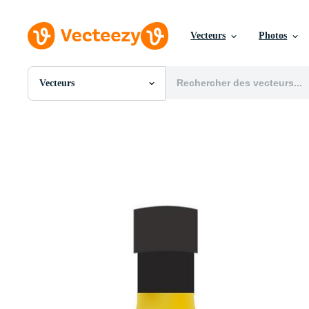
Vecteurs
Photos
Vecteurs
Toutes Images
Photos
PNGs
PSDs
SVGs
Modèles
Vecteurs
Vidéos
Motion graphics
Images Éditoriales
Événements Éditoriaux