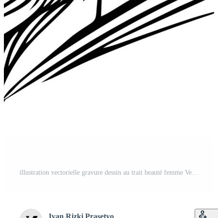
illustration vectorielle gravure dessin au trait beauté femme Vecteur Gratuit
Ivan Rizki Prasetyo