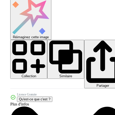
Réimaginez cette image
Collection
Similaire
Partager
Licence Gratuite
Qu'est-ce que c'est ?
Plus d'infos