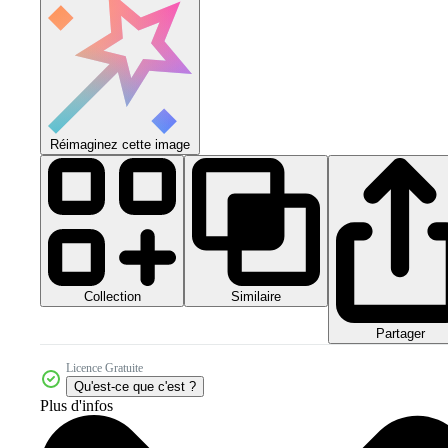
Réimaginez cette image
Collection
Similaire
Partager
Licence Gratuite
Qu'est-ce que c'est ?
Plus d'infos