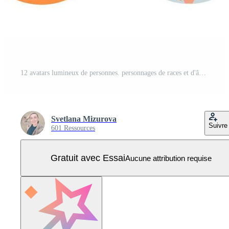
12 avatars lumineux de personnes. personnages de races et d'âges différents. hommes, femmes et personnes transgenres. conception universelle de forums, chat bots, support pour les boutiques en ligne. illustration vectorielle, plat Vecteur Pro
Svetlana Mizurova
Suivre
601 Ressources
Gratuit avec Essai
Aucune attribution requise