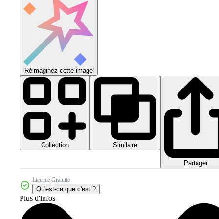
Réimaginez cette image
Collection
Similaire
Partager
Licence Gratuite
Qu'est-ce que c'est ?
Plus d'infos