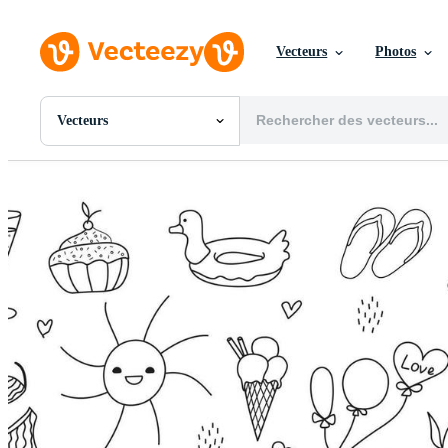
Vecteurs
Photos
Vecteurs
Toutes Images
Photos
PNGs
PSDs
SVGs
Modèles
Vecteurs
Vidéos
Motion graphics
Images Éditoriales
Événements Éditoriaux