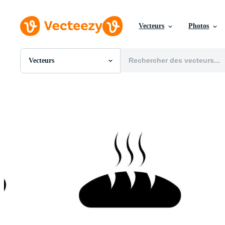
Vecteurs
Photos
Vecteurs
Toutes Images
Photos
PNGs
PSDs
SVGs
Modèles
Vecteurs
Vidéos
Motion graphics
Images Éditoriales
Événements Éditoriaux