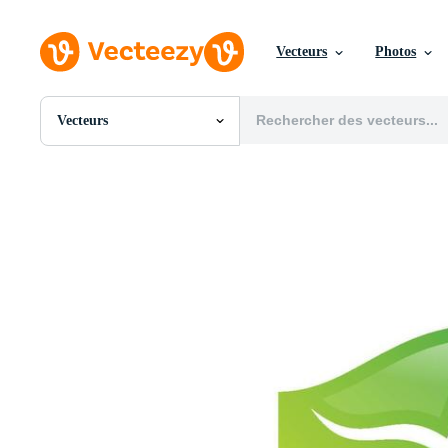
Vecteurs
Photos
Vecteurs
Toutes Images
Photos
PNGs
PSDs
SVGs
Modèles
Vecteurs
Vidéos
Motion graphics
Images Éditoriales
Événements Éditoriaux