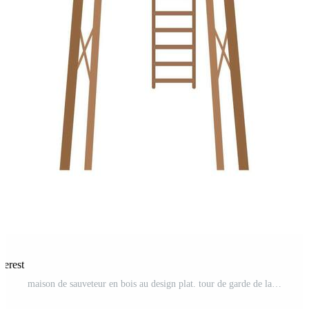
terest
maison de sauveteur en bois au design plat. tour de garde de la vie rétro isolée sur fond blanc. cabane baywatch ou illustration vectorielle de la tour d'observation. Vecteur Pro