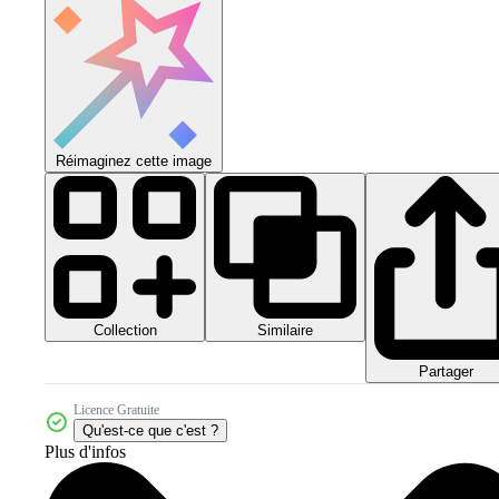
Réimaginez cette image
Collection
Similaire
Partager
Licence Gratuite
Qu'est-ce que c'est ?
Plus d'infos