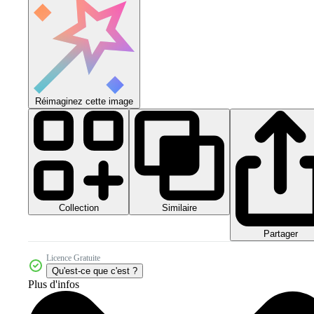
Réimaginez cette image
Collection
Similaire
Partager
Licence Gratuite
Qu'est-ce que c'est ?
Plus d'infos