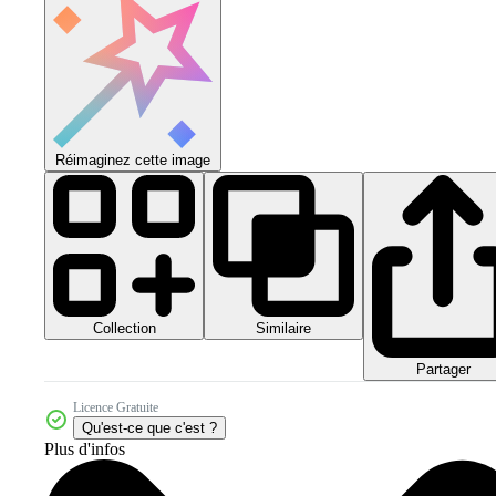
Réimaginez cette image
Collection
Similaire
Partager
Licence Gratuite
Qu'est-ce que c'est ?
Plus d'infos