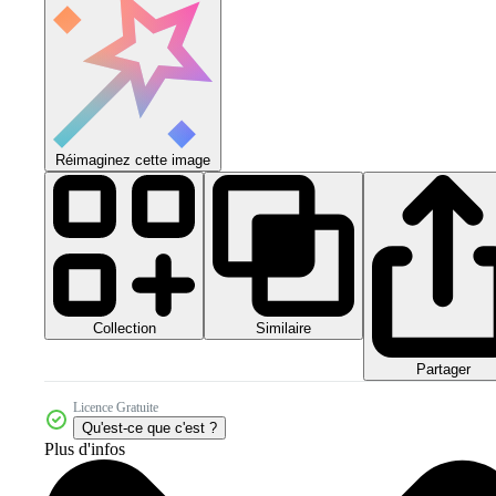
Réimaginez cette image
Collection
Similaire
Partager
Licence Gratuite
Qu'est-ce que c'est ?
Plus d'infos