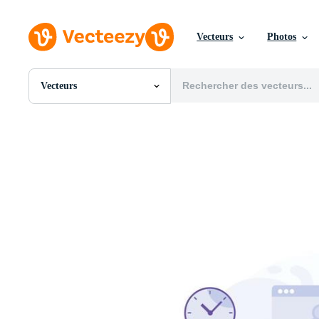
Vecteurs
Photos
Vecteurs
Toutes Images
Photos
PNGs
PSDs
SVGs
Modèles
Vecteurs
Vidéos
Motion graphics
Images Éditoriales
Événements Éditoriaux