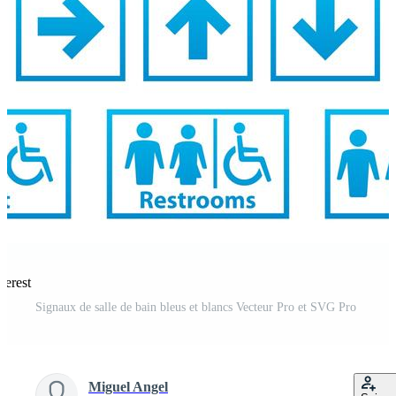
terest
Signaux de salle de bain bleus et blancs Vecteur Pro et SVG Pro
Miguel Angel