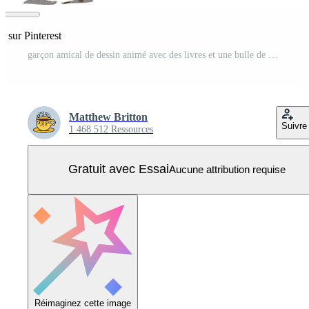
r sur Pinterest
garçon amical de dessin animé avec des livres et une bulle de pensée dans un style texturé rétro Vecteur Pro
Matthew Britton
Suivre
1 468 512 Ressources
Gratuit avec Essai
Aucune attribution requise
Réimaginez cette image