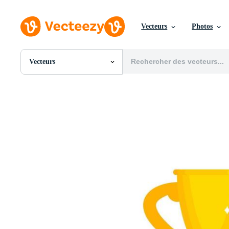
Vecteurs
Photos
Vecteurs
Toutes Images
Photos
PNGs
PSDs
SVGs
Modèles
Vecteurs
Vidéos
Motion graphics
Images Éditoriales
Événements Éditoriaux