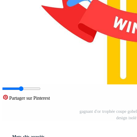
Partager sur Pinterest
gagnant d'or trophée coupe gobelet
design isolé
Mots-clés associés