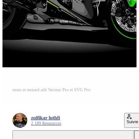
moto et motard ailé Vecteur Pro et SVG Pro
zulfikar luthfi
Suivre
2 189 Ressources