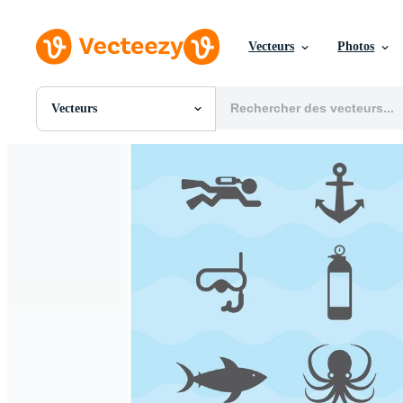
Vecteurs
Photos
Vecteurs
Toutes Images
Photos
PNGs
PSDs
SVGs
Modèles
Vecteurs
Vidéos
Motion graphics
Images Éditoriales
Événements Éditoriaux