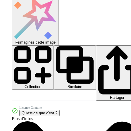
Réimaginez cette image
Collection
Similaire
Partager
Licence Gratuite
Qu'est-ce que c'est ?
Plus d'infos