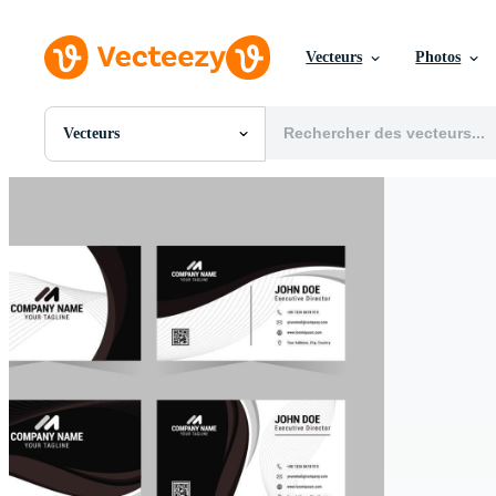
Vecteurs
Photos
Vecteurs
Toutes Images
Photos
PNGs
PSDs
SVGs
Modèles
Vecteurs
Vidéos
Motion graphics
Images Éditoriales
Événements Éditoriaux