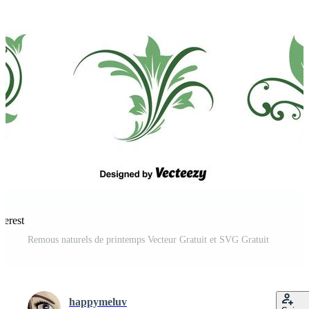
terest
Remous naturels de printemps Vecteur Gratuit et SVG Gratuit
happymeluv