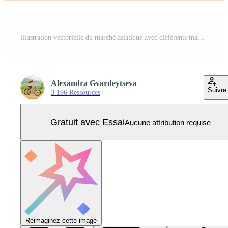
illustration vectorielle du marché asiatique avec différents magasins et personnes. magasin de poterie, magasin de tapis, magasin d'épices, femmes dansant en robes traditionnelles, homme fumant le narguilé, vendeur offrant des marchandises. Vecteur Pro
Alexandra Gvardeytseva
Suivre
3 196 Ressources
Gratuit avec Essai
Aucune attribution requise
Réimaginez cette image