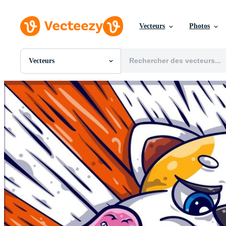
Vecteurs
Photos
Vecteurs
Toutes Images
Photos
PNGs
PSDs
SVGs
Modèles
Vecteurs
Vidéos
Motion graphics
Images Éditoriales
Événements Éditoriaux