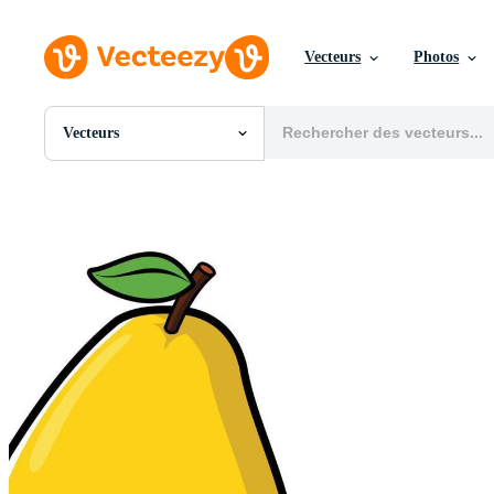
Vecteurs
Photos
Vecteurs
Toutes Images
Photos
PNGs
PSDs
SVGs
Modèles
Vecteurs
Vidéos
Motion graphics
Images Éditoriales
Événements Éditoriaux