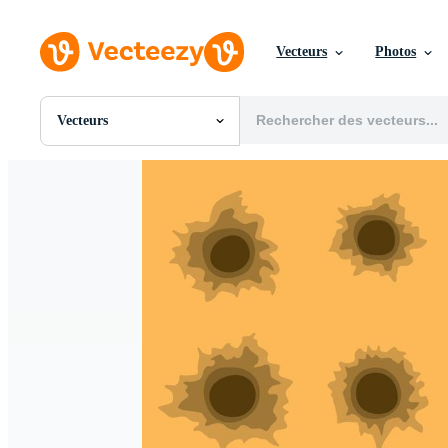
Vecteurs
Photos
Vecteurs
Toutes Images
Photos
PNGs
PSDs
SVGs
Modèles
Vecteurs
Vidéos
Motion graphics
Images Éditoriales
Événements Éditoriaux