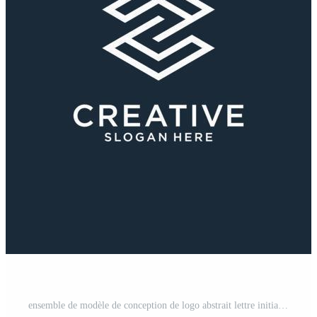
ensemble de modèle de conception de logo abstrait lettre initiale z. icônes pour les affaires de luxe, élégantes, simples. vecteur premium Vecteur Gratuit