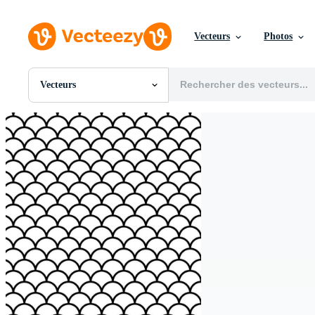
Vecteurs
Photos
Vecteurs
Toutes Images
Photos
PNGs
PSDs
SVGs
Modèles
Vecteurs
Vidéos
Motion graphics
Images Éditoriales
Événements Éditoriaux