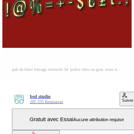
pub de bière lettrage vectoriel 3d. police rétro en gras. texte stylisé pop art. lettres, chiffres, symboles de style old school. affiche vintage, bannière, conception de typographie d'enseigne. fond de couleur rouge foncé Vecteur Pro
bsd studio
Suivre
205 335 Ressources
Gratuit avec Essai
Aucune attribution requise