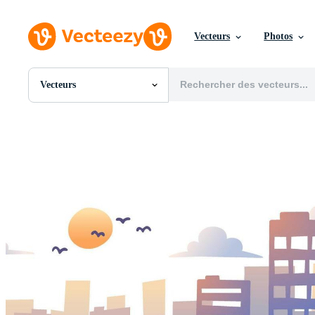
Vecteurs
Photos
Vecteurs
Toutes Images
Photos
PNGs
PSDs
SVGs
Modèles
Vecteurs
Vidéos
Motion graphics
Images Éditoriales
Événements Éditoriaux