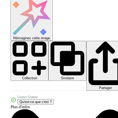
Réimaginez cette image
Collection
Similaire
Partager
Licence Gratuite
Qu'est-ce que c'est ?
Plus d'infos