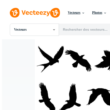
Vecteurs
Photos
Vecteurs
Toutes Images
Photos
PNGs
PSDs
SVGs
Modèles
Vecteurs
Vidéos
Motion graphics
Images Éditoriales
Événements Éditoriaux