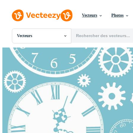
Vecteurs
Photos
Vecteurs
Toutes Images
Photos
PNGs
PSDs
SVGs
Modèles
Vecteurs
Vidéos
Motion graphics
Images Éditoriales
Événements Éditoriaux