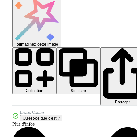
Réimaginez cette image
Collection
Similaire
Partager
Licence Gratuite
Qu'est-ce que c'est ?
Plus d'infos