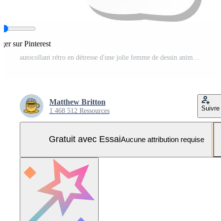
ager sur Pinterest
autocollant rétro en détresse d'une jolie femme de dessin animé agitant Vecteur Pro et SVG Pro
Matthew Britton
Suivre
1 468 512 Ressources
Gratuit avec Essai
Aucune attribution requise