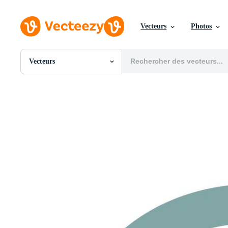
Vecteurs
Photos
Vecteurs
Toutes Images
Photos
PNGs
PSDs
SVGs
Modèles
Vecteurs
Vidéos
Motion graphics
Images Éditoriales
Événements Éditoriaux