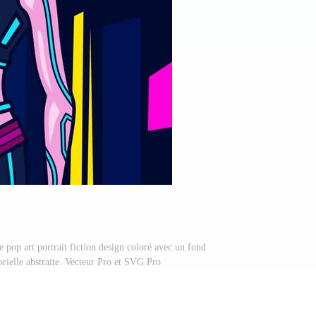
 pop art portrait fiction design coloré avec un fond
orielle abstraite. Vecteur Pro et SVG Pro