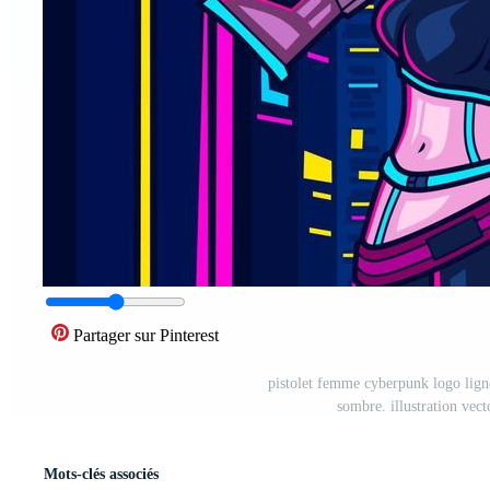
Partager sur Pinterest
pistolet femme cyberpunk logo ligne
sombre. illustration vect
Mots-clés associés