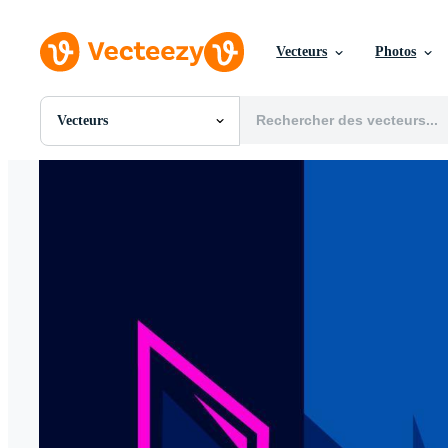
Vecteurs
Photos
Vecteurs
Toutes Images
Photos
PNGs
PSDs
SVGs
Modèles
Vecteurs
Vidéos
Motion graphics
Images Éditoriales
Événements Éditoriaux