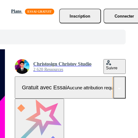
Plans
Inscription
Connecter
Christosign Christov Studio
Suivre
2 620 Ressources
Gratuit avec Essai
Aucune attribution requise