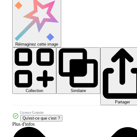
Réimaginez cette image
Collection
Similaire
Partager
Licence Gratuite
Qu'est-ce que c'est ?
Plus d'infos