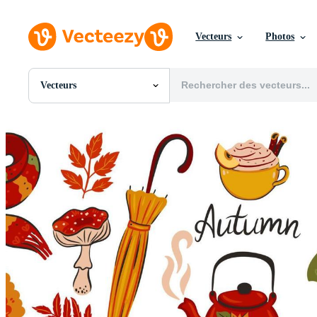
Vecteurs
Photos
Vecteurs
Toutes Images
Photos
PNGs
PSDs
SVGs
Modèles
Vecteurs
Vidéos
Motion graphics
Images Éditoriales
Événements Éditoriaux