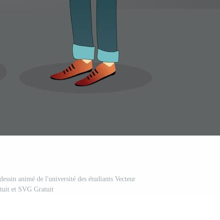
dessin animé de l'université des étudiants Vecteur
tuit et SVG Gratuit