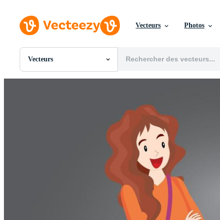
Vecteurs
Photos
Vecteurs
Toutes Images
Photos
PNGs
PSDs
SVGs
Modèles
Vecteurs
Vidéos
Motion graphics
Images Éditoriales
Événements Éditoriaux