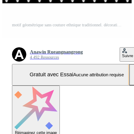
motif géométrique sans couture ethnique traditionnel. décoration florale. décorer la bordure. conception pour le fond, tapis, papier peint, vêtements, emballage, batik, tissu, vecteur, illustration, broderie. Vecteur Pro et SVG Pro
Anawin Rueangnangrong
Suivre
4 492 Ressources
Gratuit avec Essai
Aucune attribution requise
Réimaginez cette image