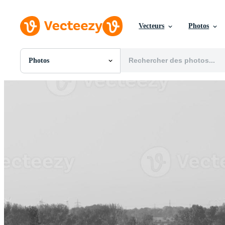
Vecteurs
Photos
Photos
Toutes Images
Photos
PNGs
PSDs
SVGs
Modèles
Vecteurs
Vidéos
Motion graphics
Images Éditoriales
Événements Éditoriaux