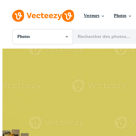
Vecteurs
Photos
Photos
Toutes Images
Photos
PNGs
PSDs
SVGs
Modèles
Vecteurs
Vidéos
Motion graphics
Images Éditoriales
Événements Éditoriaux