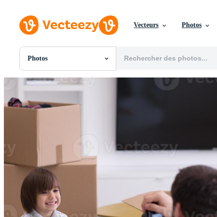
Vecteurs
Photos
Photos
Toutes Images
Photos
PNGs
PSDs
SVGs
Modèles
Vecteurs
Vidéos
Motion graphics
Images Éditoriales
Événements Éditoriaux